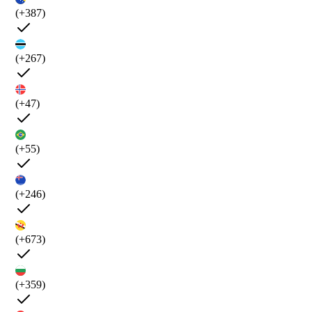
(+387)
(+267)
(+47)
(+55)
(+246)
(+673)
(+359)