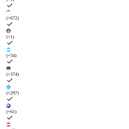
(+672)
(+1)
(+54)
(+374)
(+297)
(+61)