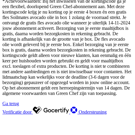
*Actievoorwaarden: Bij het inwisselen van de kortingscode ga je
een flexibel, doorlopend Green Chef-abonnement aan. Met deze
kortingscode krijg je nu korting op je eerste 4 boxen én een gratis
fles Soilmates avocado olie in box 1 zolang de voorraad strekt. Je
ontvangt de gratis fles avocado olie wanneer je uiterlijk 14-11-2024
jouw abonnement activeert. Bezorging van je eerste maaltijdbox is
gratis, daarna worden bezorgkosten in rekening gebracht. De
korting is afhankelijk van de grootte van je box. De fles avocado
olie wordt geleverd bij je eerste box. Enkel bezorging van je eerste
box is gratis, daarna worden bezorgkosten in rekening gebracht. De
kortingscode geldt alleen voor nieuwe klanten, kan eenmalig en één
keer per huishouden worden gebruikt en geldt voor maaltijdbox
excl. toeslagen of extra producten. De korting is niet te combineren
met andere aanbiedingen en is niet inwisselbaar voor contanten. Het
lidmaatschap kan wekelijks voor de deadline (3-6 dagen voor de
bezorging) gepauzeer of opgezegd worden in jouw online account.
Op het abonnement geldt een herroepingstermijn van 14 dagen. De
algemene voorwaarden van Green Chef zijn van toepassing.
Ga terug
Verificatie door
Ondersteuning