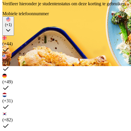
Verifieer hieronder je studentenstatus om deze korting te gebruiken.
Mobiele telefoonnummer
(+1)
(+44)
(+1)
(+49)
(+31)
(+82)