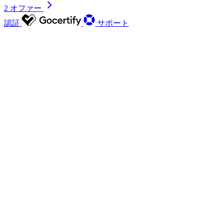
2 オファー
認証
サポート