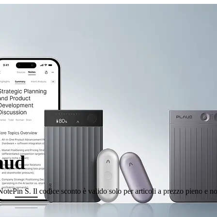
laud
tePin S. Il codice sconto è valido solo per articoli a prezzo pieno e no