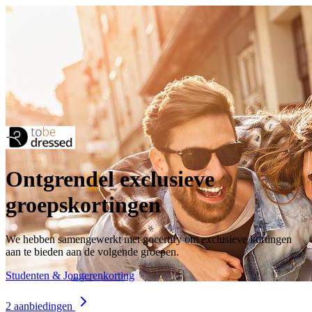
Ontgrendel exclusieve
groepskortingen
We hebben samengewerkt met gocertify om exclusieve kortingen
aan te bieden aan de volgende groepen.
Studenten & Jongerenkorting
2 aanbiedingen